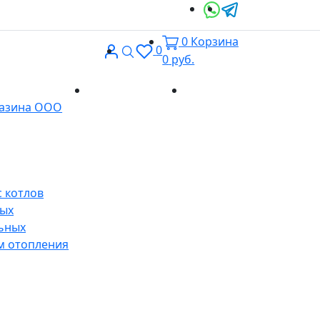
0
Корзина
Вход
Поиск
0
0
руб.
Доставка и
Контакты
газина ООО
оплата
 котлов
ных
ьных
м отопления