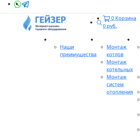
0
Корзина
Поиск
0
руб.
О магазине
Монтаж
Се
Наши
Монтаж
преимущества
котлов
Монтаж
котельных
Монтаж
систем
отопления
Продукция