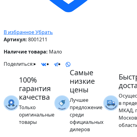
В избранное
Убрать
Артикул:
8001211
Наличие товара:
Мало
Поделиться:
Самые
Быст
100%
низкие
дост
гарантия
цены
качества
Осущес
Лучшее
в пред
Только
предложение
МКАД, 
оригинальные
среди
Москов
товары
официальных
област
дилеров