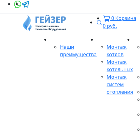
0
Корзина
Поиск
0
руб.
О магазине
Монтаж
Се
Наши
Монтаж
преимущества
котлов
Монтаж
котельных
Монтаж
систем
отопления
Продукция