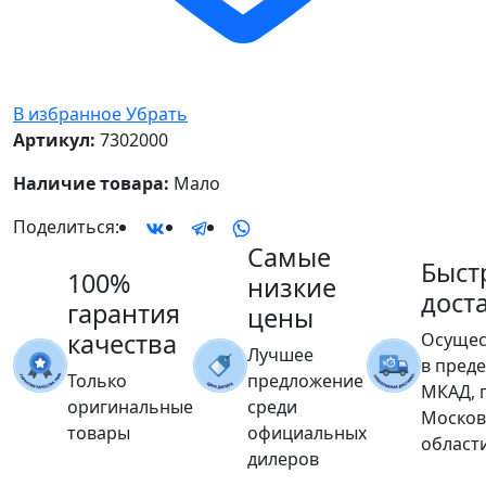
В избранное
Убрать
Артикул:
7302000
Наличие товара:
Мало
Поделиться:
Самые
Быст
100%
низкие
дост
гарантия
цены
качества
Осущес
Лучшее
в пред
Только
предложение
МКАД, 
оригинальные
среди
Москов
товары
официальных
област
дилеров