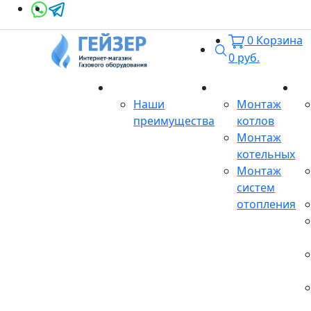
0
Корзина
Поиск
0
руб.
О магазине
Монтаж
Се
Наши
Монтаж
преимущества
котлов
Монтаж
котельных
Монтаж
систем
отопления
Продукция