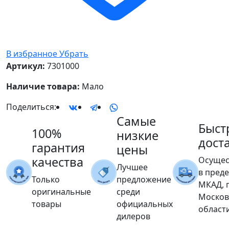
В избранное
Убрать
Артикул:
7301000
Наличие товара:
Мало
Поделиться:
Самые
Быст
100%
низкие
дост
гарантия
цены
качества
Осущес
Лучшее
в пред
Только
предложение
МКАД, 
оригинальные
среди
Москов
товары
официальных
област
дилеров