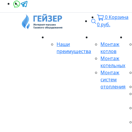
0
Корзина
Поиск
0
руб.
О магазине
Монтаж
Се
Наши
Монтаж
преимущества
котлов
Монтаж
котельных
Монтаж
систем
отопления
Продукция