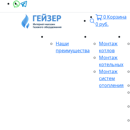
0
Корзина
Поиск
0
руб.
О магазине
Монтаж
Се
Наши
Монтаж
преимущества
котлов
Монтаж
котельных
Монтаж
систем
отопления
Продукция