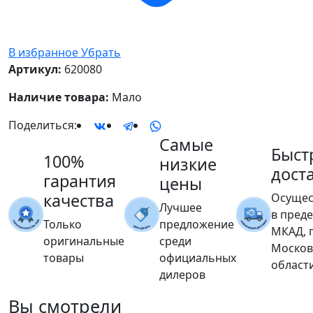
В избранное
Убрать
Артикул:
620080
Наличие товара:
Мало
Поделиться:
Самые
Быст
100%
низкие
дост
гарантия
цены
качества
Осущес
Лучшее
в пред
Только
предложение
МКАД, 
оригинальные
среди
Москов
товары
официальных
област
дилеров
Вы
смотрели