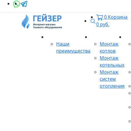
0
Корзина
Поиск
0
руб.
О магазине
Монтаж
Се
Наши
Монтаж
преимущества
котлов
Монтаж
котельных
Монтаж
систем
отопления
Продукция