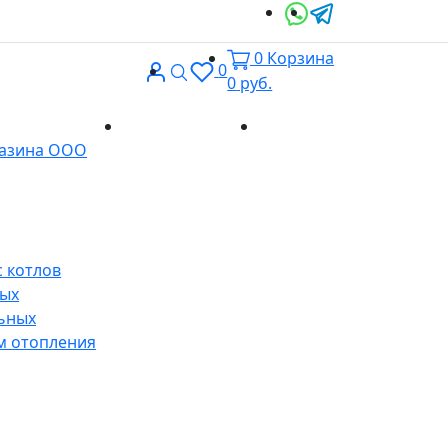
0
Корзина
Вход
Поиск
0
0
руб.
Доставка и
Контакты
газина ООО
оплата
 котлов
ных
ьных
м отопления