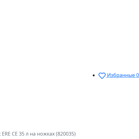
Избранные
0
ERE CE 35 л на ножках (820035)