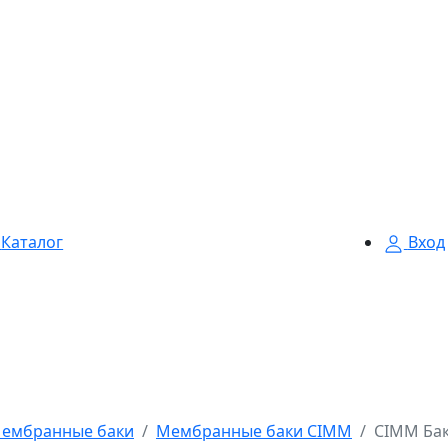
Каталог
Вход
ембранные баки
Мембранные баки CIMM
CIMM Бак 