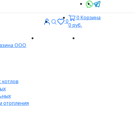
0
Корзина
Вход
Поиск
0
0
руб.
Доставка и
Контакты
газина ООО
оплата
 котлов
ных
ьных
м отопления