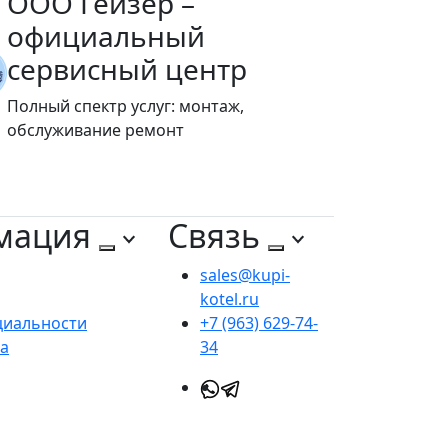
ООО Гейзер –
официальный
сервисный центр
Полный спектр услуг: монтаж,
обслуживание ремонт
мация
Связь
sales@kupi-
kotel.ru
циальности
+7 (963) 629-74-
та
34