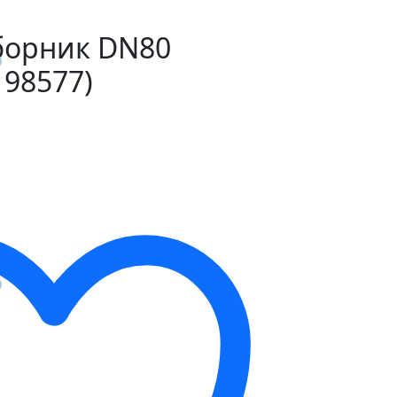
борник DN80
198577)