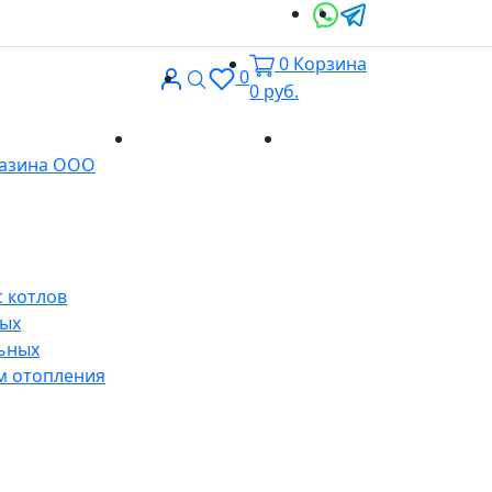
0
Корзина
Вход
Поиск
0
0
руб.
Доставка и
Контакты
газина ООО
оплата
 котлов
ных
ьных
м отопления