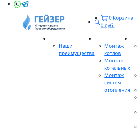
0
Корзина
Поиск
0
руб.
О магазине
Монтаж
Се
Наши
Монтаж
преимущества
котлов
Монтаж
котельных
Монтаж
систем
отопления
Продукция