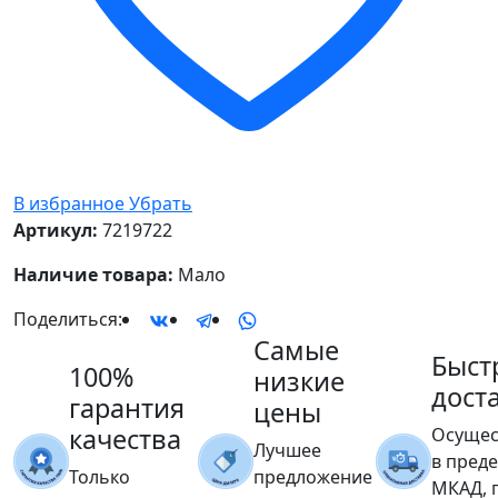
В избранное
Убрать
Артикул:
7219722
Наличие товара:
Мало
Поделиться:
Самые
Быст
100%
низкие
дост
гарантия
цены
качества
Осущес
Лучшее
в пред
Только
предложение
МКАД, 