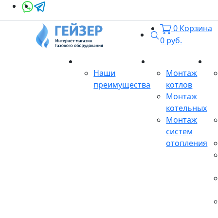
0
Корзина
Поиск
0
руб.
О магазине
Монтаж
Се
Наши
Монтаж
преимущества
котлов
Монтаж
котельных
Монтаж
систем
отопления
Продукция