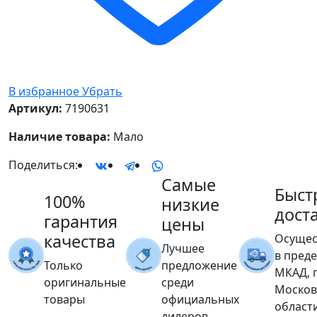
В избранное
Убрать
Артикул:
7190631
Наличие товара:
Мало
Поделиться:
Самые
Быст
100%
низкие
дост
гарантия
цены
качества
Осущес
Лучшее
в пред
Только
предложение
МКАД, 
оригинальные
среди
Москов
товары
официальных
област
дилеров