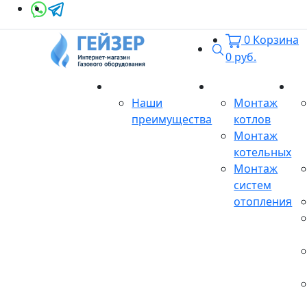
0
Корзина
Поиск
0
руб.
О магазине
Монтаж
Се
Наши
Монтаж
преимущества
котлов
Монтаж
котельных
Монтаж
систем
отопления
Продукция