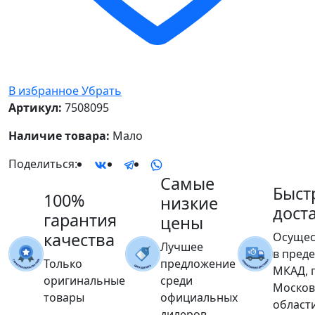
В избранное
Убрать
Артикул:
7508095
Наличие товара:
Мало
Поделиться:
Самые
Быст
100%
низкие
дост
гарантия
цены
качества
Осущес
Лучшее
в пред
Только
предложение
МКАД, 
оригинальные
среди
Москов
товары
официальных
област
дилеров