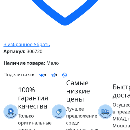
В избранное
Убрать
Артикул:
306720
Наличие товара:
Мало
Поделиться:
Самые
Быст
100%
низкие
дост
гарантия
цены
качества
Осущес
Лучшее
в пред
Только
предложение
МКАД, 
оригинальные
среди
Москов
товары
официальных