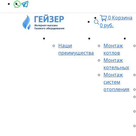
0
Корзина
Поиск
0
руб.
О магазине
Монтаж
Се
Наши
Монтаж
преимущества
котлов
Монтаж
котельных
Монтаж
систем
отопления
Продукция