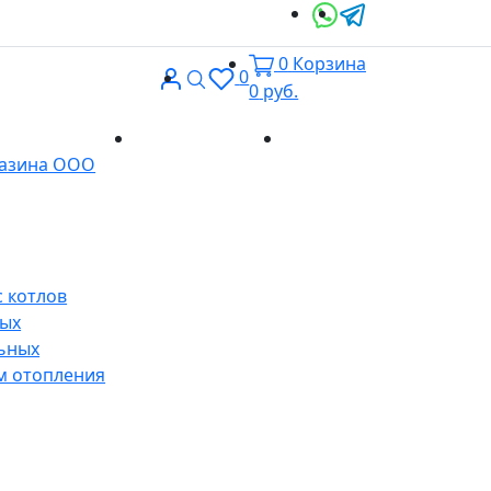
0
Корзина
Вход
Поиск
0
0
руб.
Доставка и
Контакты
газина ООО
оплата
 котлов
ных
ьных
м отопления