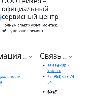
ООО Гейзер –
официальный
сервисный центр
Полный спектр услуг: монтаж,
обслуживание ремонт
мация
Связь
sales@kupi-
kotel.ru
циальности
+7 (963) 629-74-
та
34