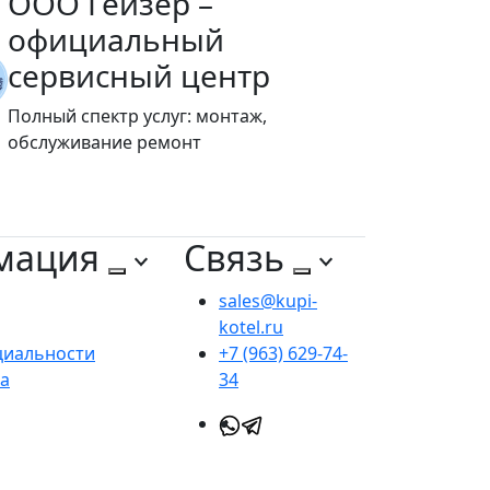
ООО Гейзер –
официальный
сервисный центр
Полный спектр услуг: монтаж,
обслуживание ремонт
мация
Связь
sales@kupi-
kotel.ru
циальности
+7 (963) 629-74-
та
34