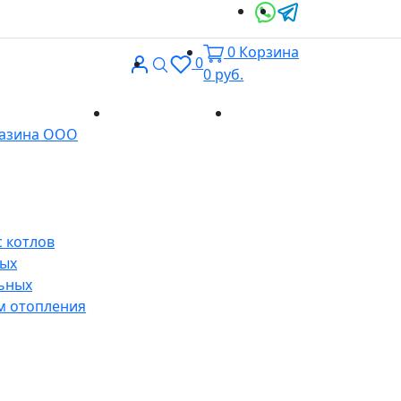
0
Корзина
Вход
Поиск
0
0
руб.
Доставка и
Контакты
газина ООО
оплата
 котлов
ных
ьных
м отопления