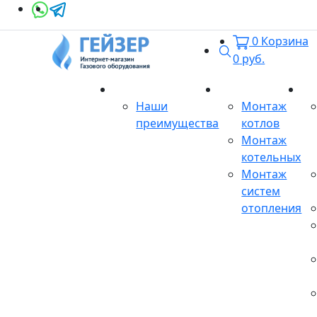
0
Корзина
Поиск
0
руб.
О магазине
Монтаж
Се
Наши
Монтаж
преимущества
котлов
Монтаж
котельных
Монтаж
систем
отопления
Продукция