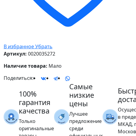
В избранное
Убрать
Артикул:
0020035272
Наличие товара:
Мало
Поделиться:
Самые
Быст
100%
низкие
дост
гарантия
цены
качества
Осущес
Лучшее
в пред
Только
предложение
МКАД, 
оригинальные
среди
Москов
товары
официальных