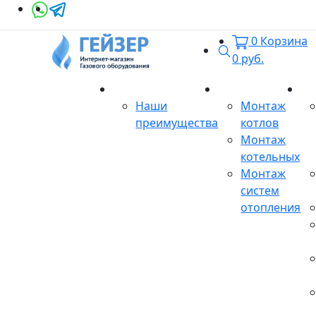
0
Корзина
Поиск
0
руб.
О магазине
Монтаж
Се
Наши
Монтаж
преимущества
котлов
Монтаж
котельных
Монтаж
систем
отопления
Продукция