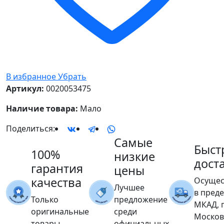
В избранное
Убрать
Артикул:
0020053475
Наличие товара:
Мало
Поделиться:
Самые
Быст
100%
низкие
дост
гарантия
цены
качества
Осущес
Лучшее
в пред
Только
предложение
МКАД, 
оригинальные
среди
Москов
товары
официальных