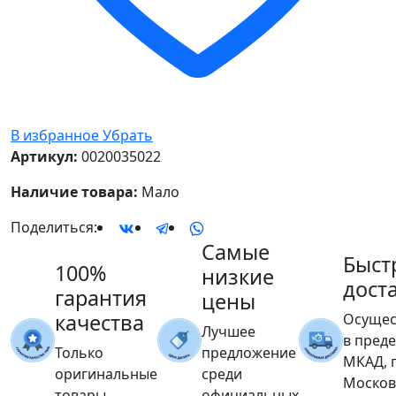
В избранное
Убрать
Артикул:
0020035022
Наличие товара:
Мало
Поделиться:
Самые
Быст
100%
низкие
дост
гарантия
цены
качества
Осущес
Лучшее
в пред
Только
предложение
МКАД, 
оригинальные
среди
Москов
товары
официальных