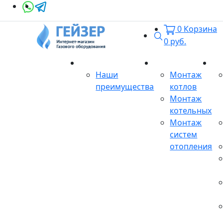
0
Корзина
Поиск
0
руб.
О магазине
Монтаж
Се
Наши
Монтаж
преимущества
котлов
Монтаж
котельных
Монтаж
систем
отопления
Продукция