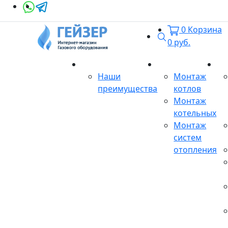
0
Корзина
Поиск
0
руб.
О магазине
Монтаж
Се
Наши
Монтаж
преимущества
котлов
Монтаж
котельных
Монтаж
систем
отопления
Продукция