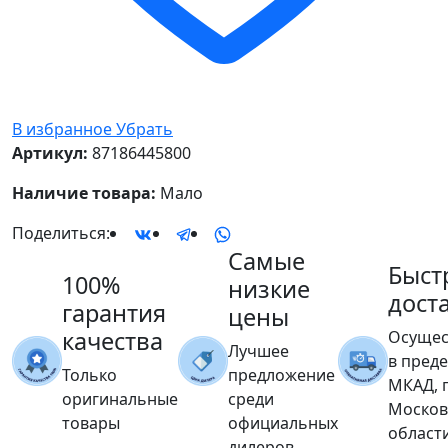
В избранное
Убрать
Артикул:
87186445800
Наличие товара:
Мало
Поделиться:
Самые
Быст
100%
низкие
дост
гарантия
цены
качества
Осущес
Лучшее
в пред
Только
предложение
МКАД, 
оригинальные
среди
Москов
товары
официальных
област
дилеров