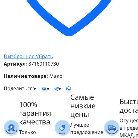
В избранное
Убрать
Артикул:
87160110730
Наличие товара:
Мало
Поделиться:
Самые
Быст
100%
низкие
дост
гарантия
цены
качества
Осущес
Лучшее
в пред
Только
предложение
МКАД, 