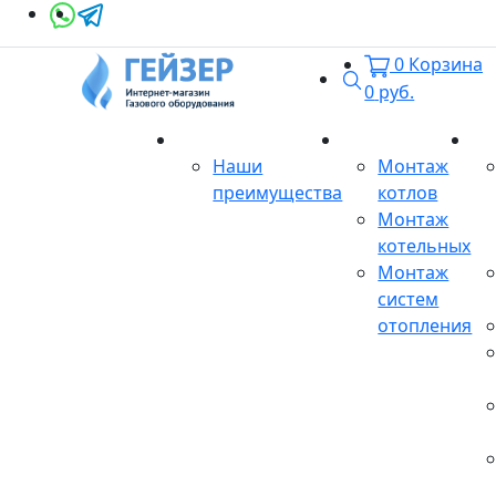
0
Корзина
Поиск
0
руб.
О магазине
Монтаж
Се
Наши
Монтаж
преимущества
котлов
Монтаж
котельных
Монтаж
систем
отопления
Продукция