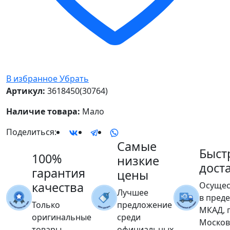
В избранное
Убрать
Артикул:
3618450(30764)
Наличие товара:
Мало
Поделиться:
Самые
Быст
100%
низкие
дост
гарантия
цены
качества
Осущес
Лучшее
в пред
Только
предложение
МКАД, 
оригинальные
среди
Москов
товары
официальных