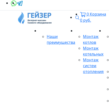
0
Корзина
Поиск
0
руб.
О магазине
Монтаж
Се
Наши
Монтаж
преимущества
котлов
Монтаж
котельных
Монтаж
систем
отопления
Продукция