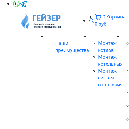
0
Корзина
Поиск
0
руб.
О магазине
Монтаж
Се
Наши
Монтаж
преимущества
котлов
Монтаж
котельных
Монтаж
систем
отопления
Продукция