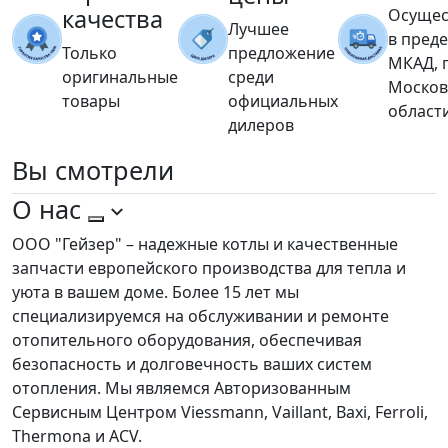
качества
Осущес
Лучшее
в пред
Только
предложение
МКАД, 
оригинальные
среди
Москов
товары
официальных
област
дилеров
Вы
смотрели
О нас
ООО "Гейзер" – надежные котлы и качественные
запчасти европейского производства для тепла и
уюта в вашем доме. Более 15 лет мы
специализируемся на обслуживании и ремонте
отопительного оборудования, обеспечивая
безопасность и долговечность ваших систем
отопления. Мы являемся Авторизованным
Сервисным Центром Viessmann, Vaillant, Baxi, Ferroli,
Thermona и ACV.