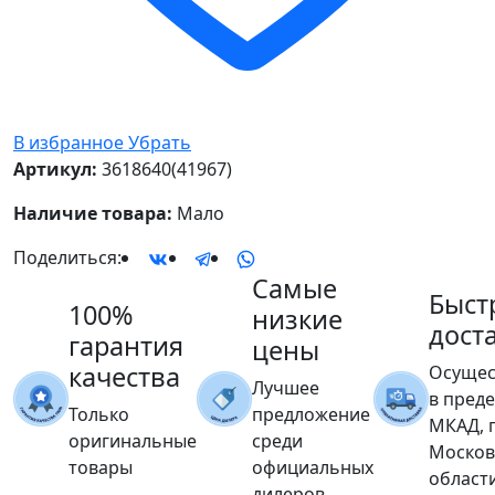
В избранное
Убрать
Артикул:
3618640(41967)
Наличие товара:
Мало
Поделиться:
Самые
Быст
100%
низкие
дост
гарантия
цены
качества
Осущес
Лучшее
в пред
Только
предложение
МКАД, 
оригинальные
среди
Москов
товары
официальных
област
дилеров