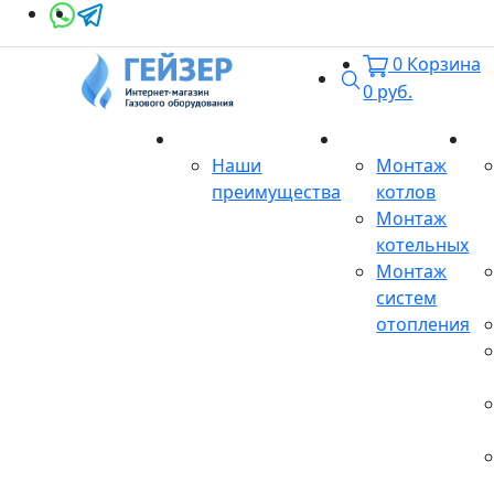
0
Корзина
Поиск
0
руб.
О магазине
Монтаж
Се
Наши
Монтаж
преимущества
котлов
Монтаж
котельных
Монтаж
систем
отопления
Продукция