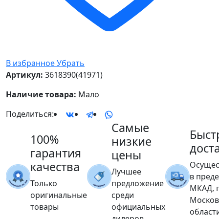
В избранное
Убрать
Артикул:
3618390(41971)
Наличие товара:
Мало
Поделиться:
Самые
Быст
100%
низкие
дост
гарантия
цены
качества
Осущес
Лучшее
в пред
Только
предложение
МКАД, 
оригинальные
среди
Москов
товары
официальных
област
дилеров