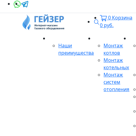
0
Корзина
Поиск
0
руб.
О магазине
Монтаж
Се
Наши
Монтаж
преимущества
котлов
Монтаж
котельных
Монтаж
систем
отопления
Продукция