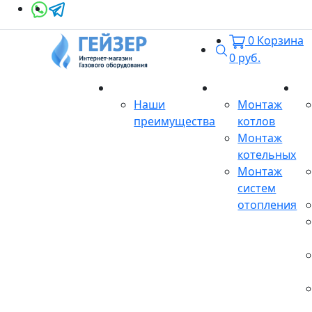
0
Корзина
Поиск
0
руб.
О магазине
Монтаж
Се
Наши
Монтаж
преимущества
котлов
Монтаж
котельных
Монтаж
систем
отопления
Продукция