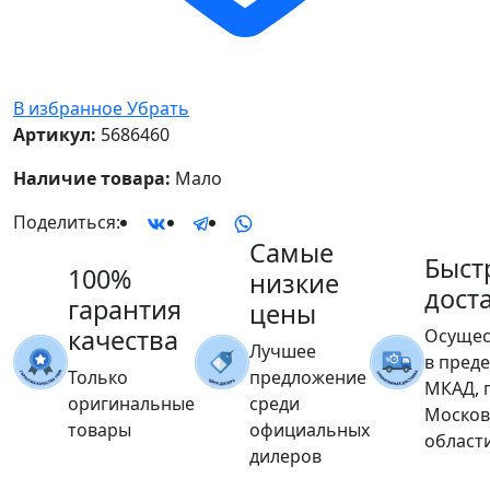
В избранное
Убрать
Артикул:
5686460
Наличие товара:
Мало
Поделиться:
Самые
Быст
100%
низкие
дост
гарантия
цены
качества
Осущес
Лучшее
в пред
Только
предложение
МКАД, 
оригинальные
среди
Москов
товары
официальных
област
дилеров