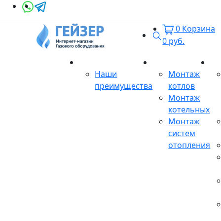
0
Корзина
Поиск
0
руб.
О магазине
Монтаж
Се
Наши
Монтаж
преимущества
котлов
Монтаж
котельных
Монтаж
систем
отопления
Продукция