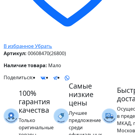
В избранное
Убрать
Артикул:
00608470(26800)
Наличие товара:
Мало
Поделиться:
Самые
Быст
100%
низкие
дост
гарантия
цены
качества
Осущес
Лучшее
в пред
Только
предложение
МКАД, 
оригинальные
среди
Москов
товары
официальных