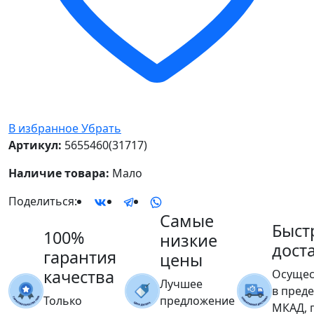
В избранное
Убрать
Артикул:
5655460(31717)
Наличие товара:
Мало
Поделиться:
Самые
Быст
100%
низкие
дост
гарантия
цены
качества
Осущес
Лучшее
в пред
Только
предложение
МКАД, 