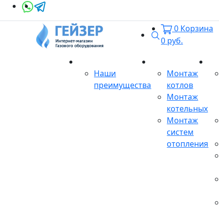
0
Корзина
Поиск
0
руб.
О магазине
Монтаж
Се
Наши
Монтаж
преимущества
котлов
Монтаж
котельных
Монтаж
систем
отопления
Продукция