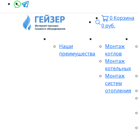
0
Корзина
Поиск
0
руб.
О магазине
Монтаж
Се
Наши
Монтаж
преимущества
котлов
Монтаж
котельных
Монтаж
систем
отопления
Продукция