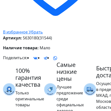
В избранное
Убрать
Артикул:
5630180(31544)
Наличие товара:
Мало
Поделиться:
Самые
Быст
100%
низкие
дост
гарантия
цены
качества
Осущес
Лучшее
в пред
Только
предложение
МКАД, 
оригинальные
среди
Москов
товары
официальных
област
дилеров