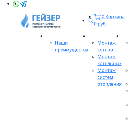
0
Корзина
Поиск
0
руб.
О магазине
Монтаж
Се
Наши
Монтаж
преимущества
котлов
Монтаж
котельных
Монтаж
систем
отопления
Продукция