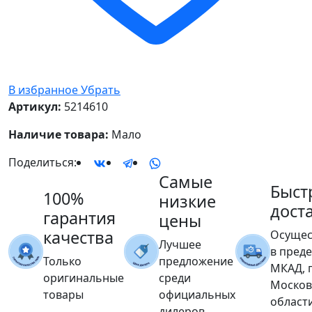
В избранное
Убрать
Артикул:
5214610
Наличие товара:
Мало
Поделиться:
Самые
Быст
100%
низкие
дост
гарантия
цены
качества
Осущес
Лучшее
в пред
Только
предложение
МКАД, 
оригинальные
среди
Москов
товары
официальных
област
дилеров