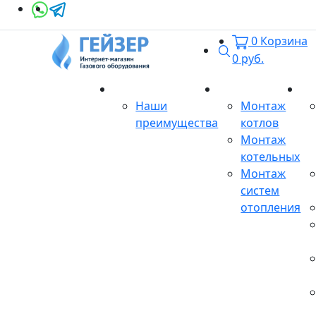
0
Корзина
Поиск
0
руб.
О магазине
Монтаж
Се
Наши
Монтаж
преимущества
котлов
Монтаж
котельных
Монтаж
систем
отопления
Продукция