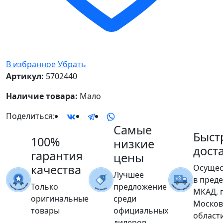
В избранное
Убрать
Артикул:
5702440
Наличие товара:
Мало
Поделиться:
Самые
Быст
100%
низкие
дост
гарантия
цены
качества
Осущес
Лучшее
в пред
Только
предложение
МКАД, 
оригинальные
среди
Москов
товары
официальных
област
дилеров