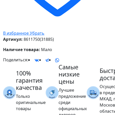
В избранное
Убрать
Артикул:
8611750(31885)
Наличие товара:
Мало
Поделиться:
Самые
Быст
100%
низкие
дост
гарантия
цены
качества
Осущес
Лучшее
в пред
Только
предложение
МКАД, 
оригинальные
среди
Москов
товары
официальных
област
дилеров