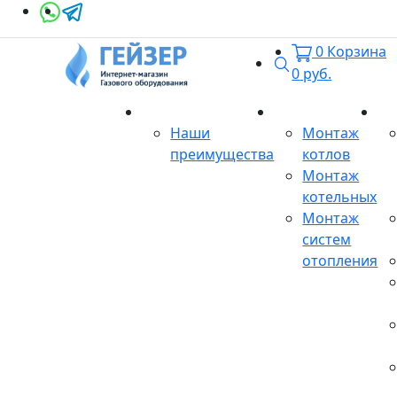
0
Корзина
Поиск
0
руб.
О магазине
Монтаж
Се
Наши
Монтаж
преимущества
котлов
Монтаж
котельных
Монтаж
систем
отопления
Продукция