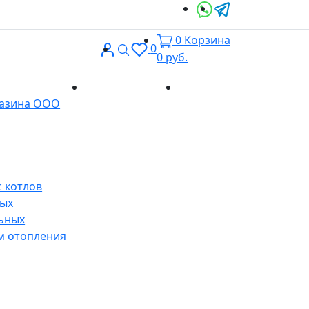
0
Корзина
Вход
Поиск
0
0
руб.
Доставка и
Контакты
газина ООО
оплата
 котлов
ных
ьных
м отопления