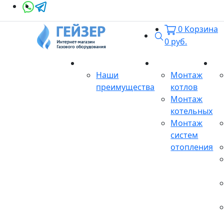
0
Корзина
Поиск
0
руб.
О магазине
Монтаж
Се
Наши
Монтаж
преимущества
котлов
Монтаж
котельных
Монтаж
систем
отопления
Продукция