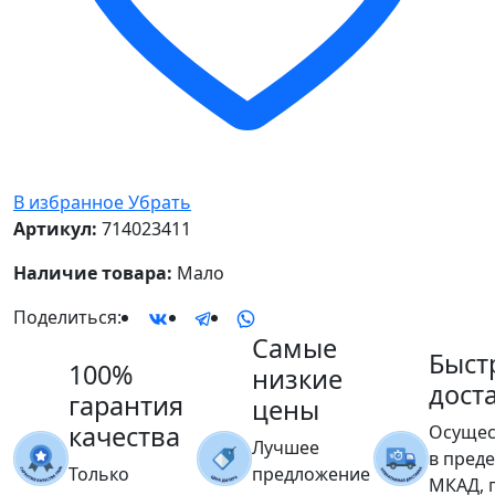
В избранное
Убрать
Артикул:
714023411
Наличие товара:
Мало
Поделиться:
Самые
Быст
100%
низкие
дост
гарантия
цены
качества
Осущес
Лучшее
в пред
Только
предложение
МКАД, 