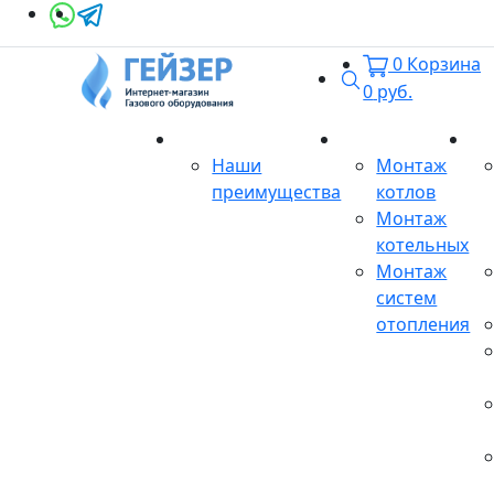
0
Корзина
Поиск
0
руб.
О магазине
Монтаж
Се
Наши
Монтаж
преимущества
котлов
Монтаж
котельных
Монтаж
систем
отопления
Продукция