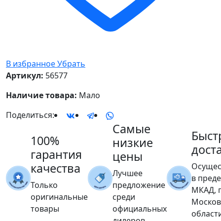
В избранное
Убрать
Артикул:
56577
Наличие товара:
Мало
Поделиться:
Самые
Быст
100%
низкие
дост
гарантия
цены
качества
Осущес
Лучшее
в пред
Только
предложение
МКАД, 
оригинальные
среди
Москов
товары
официальных
област
дилеров