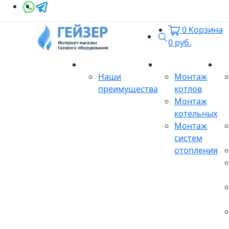
0
Корзина
Поиск
0
руб.
О магазине
Монтаж
Се
Наши
Монтаж
преимущества
котлов
Монтаж
котельных
Монтаж
систем
отопления
Продукция