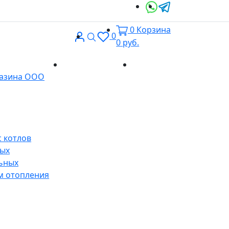
0
Корзина
Вход
Поиск
0
0
руб.
Доставка и
Контакты
газина ООО
оплата
 котлов
ных
ьных
м отопления