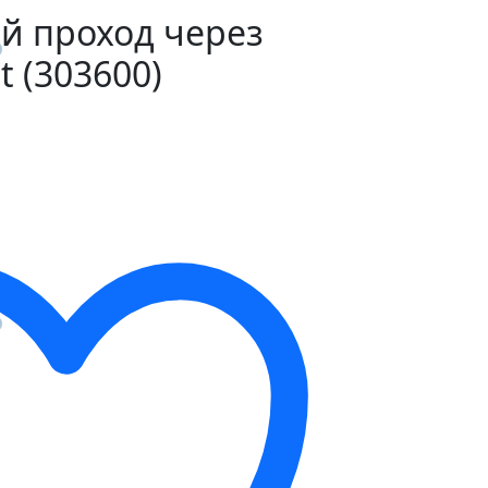
й проход через
t (303600)