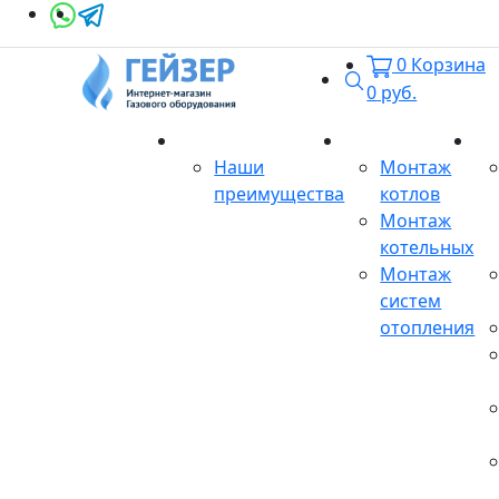
0
Корзина
Поиск
0
руб.
О магазине
Монтаж
Се
Наши
Монтаж
преимущества
котлов
Монтаж
котельных
Монтаж
систем
отопления
Продукция