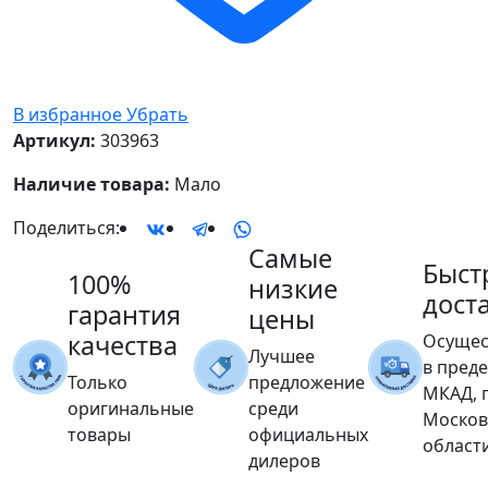
В избранное
Убрать
Артикул:
303963
Наличие товара:
Мало
Поделиться:
Самые
Быст
100%
низкие
дост
гарантия
цены
качества
Осущес
Лучшее
в пред
Только
предложение
МКАД, 
оригинальные
среди
Москов
товары
официальных
област
дилеров