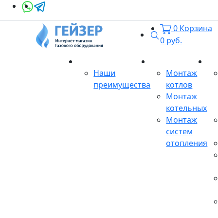
0
Корзина
Поиск
0
руб.
О магазине
Монтаж
Се
Наши
Монтаж
преимущества
котлов
Монтаж
котельных
Монтаж
систем
отопления
Продукция