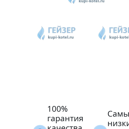
100%
Самы
гарантия
низк
качества