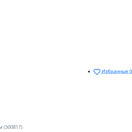
Избранные
0
 м (300817)