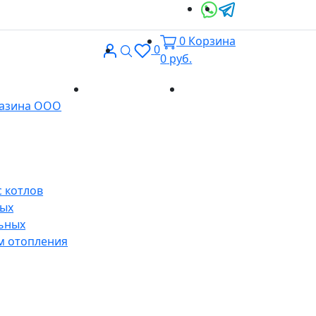
0
Корзина
Вход
Поиск
0
0
руб.
Доставка и
Контакты
газина ООО
оплата
 котлов
ных
ьных
м отопления