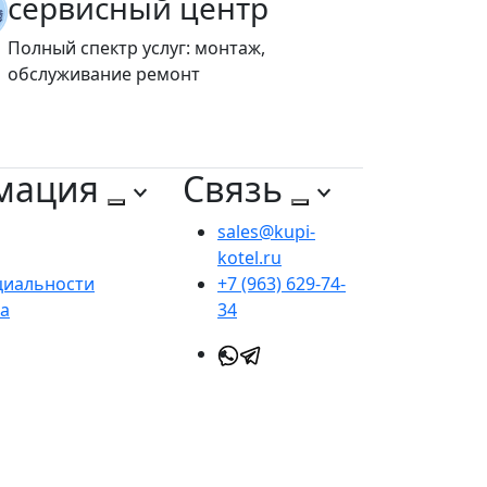
сервисный центр
Полный спектр услуг: монтаж,
обслуживание ремонт
мация
Связь
sales@kupi-
kotel.ru
циальности
+7 (963) 629-74-
та
34