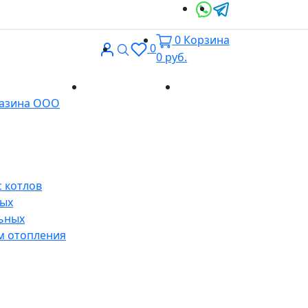
0
Корзина
Вход
Поиск
0
0
руб.
Доставка и
Контакты
газина ООО
оплата
 котлов
ных
ьных
м отопления