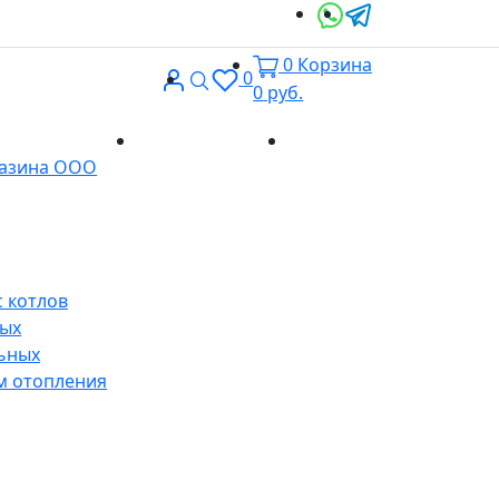
0
Корзина
Вход
Поиск
0
0
руб.
Доставка и
Контакты
газина ООО
оплата
 котлов
ных
ьных
м отопления