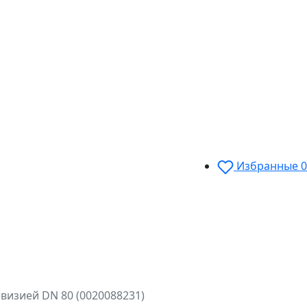
Избранные
0
визией DN 80 (0020088231)