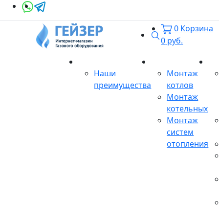
0
Корзина
Поиск
0
руб.
О магазине
Монтаж
Се
Наши
Монтаж
преимущества
котлов
Монтаж
котельных
Монтаж
систем
отопления
Продукция