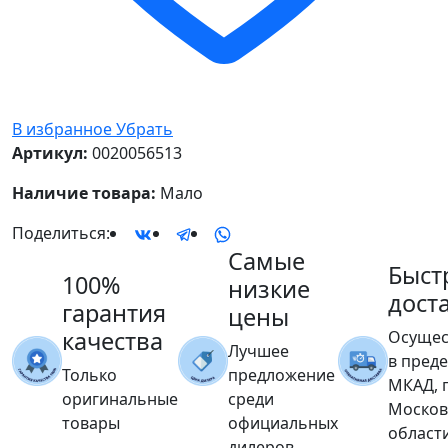
В избранное
Убрать
Артикул:
0020056513
Наличие товара:
Мало
Поделиться:
Самые
Быст
100%
низкие
дост
гарантия
цены
качества
Осущес
Лучшее
в пред
Только
предложение
МКАД, 
оригинальные
среди
Москов
товары
официальных
област
дилеров