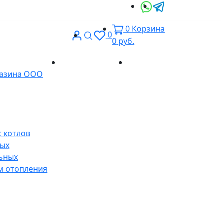
0
Корзина
Вход
Поиск
0
0
руб.
Доставка и
Контакты
газина ООО
оплата
 котлов
ных
ьных
м отопления