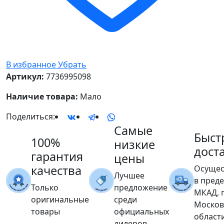
В избранное
Убрать
Артикул:
7736995098
Наличие товара:
Мало
Поделиться:
Самые
Быст
100%
низкие
дост
гарантия
цены
качества
Осущес
Лучшее
в пред
Только
предложение
МКАД, 
оригинальные
среди
Москов
товары
официальных
област
дилеров