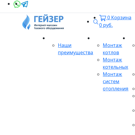
0
Корзина
Поиск
0
руб.
О магазине
Монтаж
Се
Наши
Монтаж
преимущества
котлов
Монтаж
котельных
Монтаж
систем
отопления
Продукция