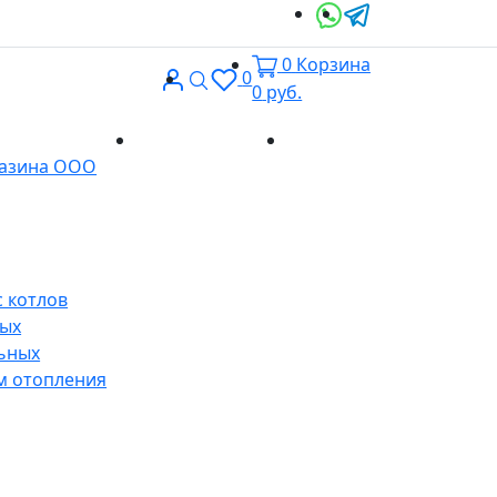
0
Корзина
Вход
Поиск
0
0
руб.
Доставка и
Контакты
газина ООО
оплата
 котлов
ных
ьных
м отопления