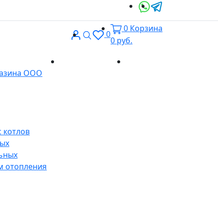
0
Корзина
Вход
Поиск
0
0
руб.
Доставка и
Контакты
газина ООО
оплата
 котлов
ных
ьных
м отопления