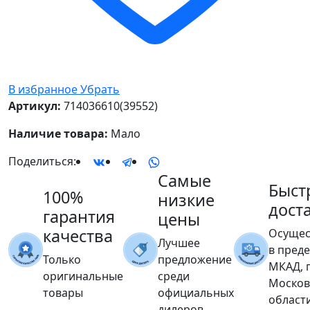
В избранное
Убрать
Артикул:
714036610(39552)
Наличие товара:
Мало
Поделиться:
Самые
Быст
100%
низкие
дост
гарантия
цены
качества
Осущес
Лучшее
в пред
Только
предложение
МКАД, 
оригинальные
среди
Москов
товары
официальных
област
дилеров