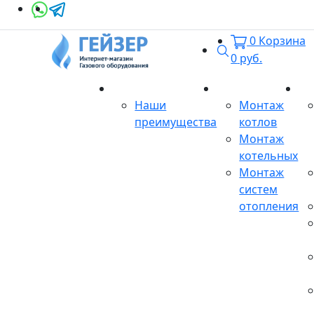
0
Корзина
Поиск
0
руб.
О магазине
Монтаж
Се
Наши
Монтаж
преимущества
котлов
Монтаж
котельных
Монтаж
систем
отопления
Продукция