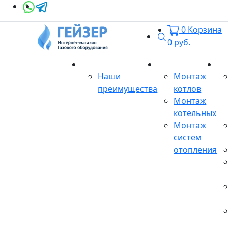
0
Корзина
Поиск
0
руб.
О магазине
Монтаж
Се
Наши
Монтаж
преимущества
котлов
Монтаж
котельных
Монтаж
систем
отопления
Продукция