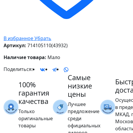
В избранное
Убрать
Артикул:
714105110(43932)
Наличие товара:
Мало
Поделиться:
Самые
Быст
100%
низкие
дост
гарантия
цены
качества
Осущес
Лучшее
в пред
Только
предложение
МКАД, 
оригинальные
среди
Москов
товары
официальных
област
дилеров