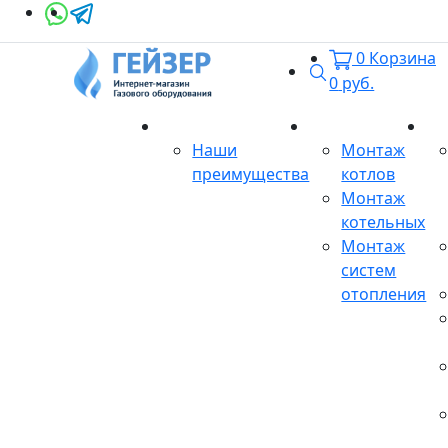
0
Корзина
Поиск
0
руб.
О магазине
Монтаж
Се
Наши
Монтаж
преимущества
котлов
Монтаж
котельных
Монтаж
систем
отопления
Продукция